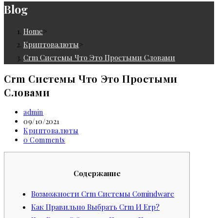
Blog
Home
>
Криптовалюты
>
Crm Системы Что Это Простыми Словами
Crm Системы Что Это Простыми
Словами
Post
admin
author:
Post
09/10/2021
published:
Post
Криптовалюты
category:
Post
0 Comments
comments:
Содержание
Возможности Crm Системы Comindware
Как Правильно Выбрать Crm И Erp?