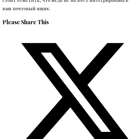
ваш почтовый ящик.
Share
Please Share This
this
Opens
content
in
a
new
window