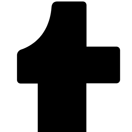
Opens
in
a
new
window