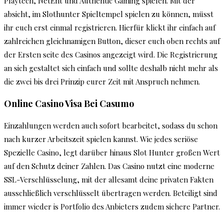
Playtech, NetEnt und Authentic Gaming spielen. Mit der
absicht, im Slothunter Spieltempel spielen zu können, müsst
ihr euch erst einmal registrieren. Hierfür klickt ihr einfach auf
zahlreichen gleichnamigen Button, dieser euch oben rechts auf
der Ersten seite des Casinos angezeigt wird. Die Registrierung
an sich gestaltet sich einfach und sollte deshalb nicht mehr als
die zwei bis drei Prinzip eurer Zeit mit Anspruch nehmen.
Online Casino Visa Bei Casumo
Einzahlungen werden auch sofort bearbeitet, sodass du schon
nach kurzer Arbeitszeit spielen kannst. Wie jedes seriöse
Spezielle Casino, legt darüber hinaus Slot Hunter großen Wert
auf den Schutz deiner Zahlen. Das Casino nutzt eine moderne
SSL-Verschlüsselung, mit der allesamt deine privaten Fakten
ausschließlich verschlüsselt übertragen werden. Beteiligt sind
immer wieder is Portfolio des Anbieters zudem sichere Partner.