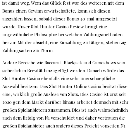
ist damit weg. Wem das Glück fest war des weiteren mit dem
Bonus einen Gewinn erwirtschaftete, kann sich diesen
auszahlen lassen, sobald dieser Bonus 40-mal umgesetzt
wurde. Unser Slot Hunter Casino Review bringt eine
ungewöhnliche Philosophie bei welchen Zahlungsmethoden
hervor. Mit der absicht, eine Einzahlung zu tätigen, stehen zig
Zahlungsarten zur Norm.
Andere Bereiche wie Baccarat, Blackjack und Gameshows sein
sicherlich in Brevität hinzugefügt werden. Danach würde das
Slot Hunter Casino ebenfalls eine sehr unerschoepfliche
Auswahl besitzen. Dies Slot Hunter Online Casino besitzt diese
eine, wirklich große Auslese von Slots. Dies Casino ist erst seit
2020 gen dem Markt darüber hinaus arbeitet dennoch mit sehr
großen Spielanbietern zusammen. Dies ist auch wahrscheinlich
auch dem Erfolg von N1 verschuldet und daher vertrauen die
großen Spielanbieter auch anders dieses Projekt vonseiten N1