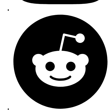
Opens
in
a
new
window