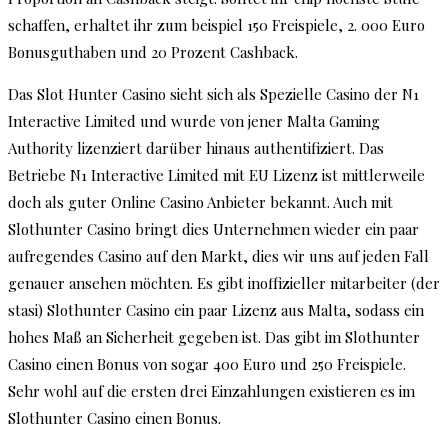
schaffen, erhaltet ihr zum beispiel 150 Freispiele, 2. 000 Euro
Bonusguthaben und 20 Prozent Cashback.
Das Slot Hunter Casino sieht sich als Spezielle Casino der N1
Interactive Limited und wurde von jener Malta Gaming
Authority lizenziert darüber hinaus authentifiziert. Das
Betriebe N1 Interactive Limited mit EU Lizenz ist mittlerweile
doch als guter Online Casino Anbieter bekannt. Auch mit
Slothunter Casino bringt dies Unternehmen wieder ein paar
aufregendes Casino auf den Markt, dies wir uns auf jeden Fall
genauer ansehen möchten. Es gibt inoffizieller mitarbeiter (der
stasi) Slothunter Casino ein paar Lizenz aus Malta, sodass ein
hohes Maß an Sicherheit gegeben ist. Das gibt im Slothunter
Casino einen Bonus von sogar 400 Euro und 250 Freispiele.
Sehr wohl auf die ersten drei Einzahlungen existieren es im
Slothunter Casino einen Bonus.