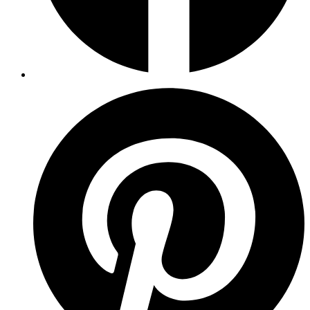
Opens
in
a
new
window