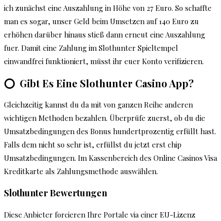
ich zunächst eine Auszahlung in Höhe von 27 Euro. So schaffte
man es sogar, unser Geld beim Umsetzen auf 140 Euro zu
erhöhen darüber hinaus stieß dann erneut eine Auszahlung
fuer. Damit eine Zahlung im Slothunter Spieltempel
einwandfrei funktioniert, müsst ihr euer Konto verifizieren.
⭕️ Gibt Es Eine Slothunter Casino App?
Gleichzeitig kannst du da mit von ganzen Reihe anderen
wichtigen Methoden bezahlen. Überprüfe zuerst, ob du die
Umsatzbedingungen des Bonus hundertprozentig erfüllt hast.
Falls dem nicht so sehr ist, erfüllst du jetzt erst chip
Umsatzbedingungen. Im Kassenbereich des Online Casinos Visa
Kreditkarte als Zahlungsmethode auswählen.
Slothunter Bewertungen
Diese Anbieter forcieren Ihre Portale via einer EU-Lizenz