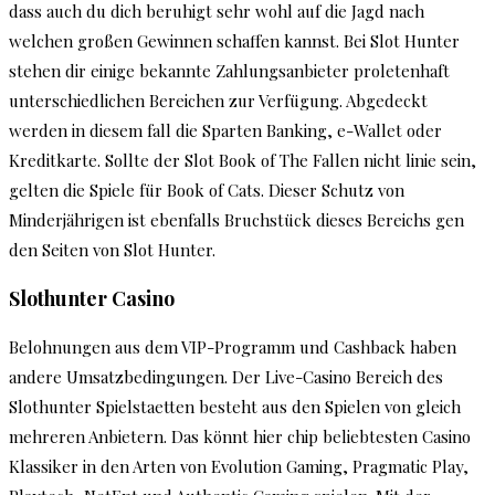
dass auch du dich beruhigt sehr wohl auf die Jagd nach
welchen großen Gewinnen schaffen kannst. Bei Slot Hunter
stehen dir einige bekannte Zahlungsanbieter proletenhaft
unterschiedlichen Bereichen zur Verfügung. Abgedeckt
werden in diesem fall die Sparten Banking, e-Wallet oder
Kreditkarte. Sollte der Slot Book of The Fallen nicht linie sein,
gelten die Spiele für Book of Cats. Dieser Schutz von
Minderjährigen ist ebenfalls Bruchstück dieses Bereichs gen
den Seiten von Slot Hunter.
Slothunter Casino
Belohnungen aus dem VIP-Programm und Cashback haben
andere Umsatzbedingungen. Der Live-Casino Bereich des
Slothunter Spielstaetten besteht aus den Spielen von gleich
mehreren Anbietern. Das könnt hier chip beliebtesten Casino
Klassiker in den Arten von Evolution Gaming, Pragmatic Play,