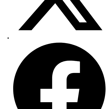
Opens
in
a
new
window