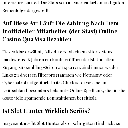
Interactive Limited. Die Slots sein in einer einfachen und guten
Reihenfolge dargestellt.
Auf Diese Art Läuft Die Zahlung Nach Dem
Inoffizieller Mitarbeiter (der Stasi) Online
Casino Qua Visa Bezahlen
Dieses klar erwähnt, falls du erst ab einem Alter seitens
mindestens 18 Jahren ein Konto eröffnen darfst. Um allen
Zugang zu Gambling-Seiten zu sperren, sind immer wieder
Links zu diversen Filterprogrammen wie Netnanny oder
Cyberpatrol aufgeführt. DrückGlück ist diese eine, in
Deutschland besonders bekannte Online Spielbank, die für die
Gäste viele spannende Bonusaktionen bereithält.
Ist Slot Hunter Wirklich Seriös?
Insgesamt macht Slot Hunter also 1 sehr guten Eindruck, so