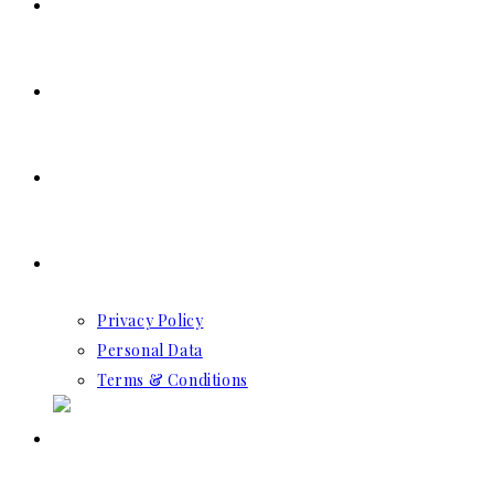
SERVICES
RESERVATION
CONTACT US
GDPR
Privacy Policy
Personal Data
Terms & Conditions