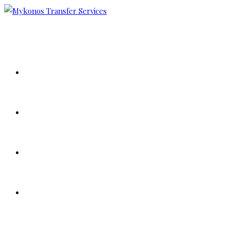
Skip
to
content
HOME
ABOUT US
OUR FLEET
TOUR