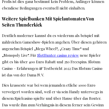
Profis ist dies ganz bestimmt kein Problem, Anfänger können
ebendiese Bedingungen eventuell nicht einhalten.
Weitere Spielbanken Mit Spielautomaten Von
Seiten Thunderkick
Deutlich moderner kannst du es wiederum als beispiel mit
zahlreichen Gameshow-Spielen angehen. Über diesen gehören
angenehm Beispiel „Mega Wheel“, „Crazy Time“ und
„Monopoly Live“. Für
SlotHunter casino review
neue Spieler
gibt es bis über 400 Euro Rabatt und 250 Freespins. Slotum
Casino – Erfahrungen & Testbericht 2022 Das Slotum Casino
ist das von der Dama N. V.
Dies krasseste war bei wem jemanden etliche 1000 Euro
verweigert worden sind, weil er via sein Handy unterwegs in
diesem Spielcasino spielte und über Hause über das Router.
Das wurde ihm zum Verhängnis in diesem ferner sein Gewinn